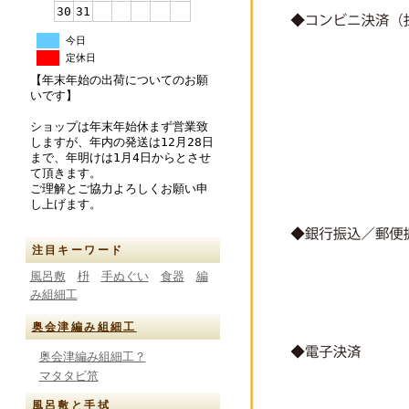
30
31
今日
定休日
【年末年始の出荷についてのお願
いです】
ショップは年末年始休まず営業致
しますが、年内の発送は12月28日
まで、年明けは1月4日からとさせ
て頂きます。
ご理解とご協力よろしくお願い申
し上げます。
注目キーワード
風呂敷
枡
手ぬぐい
食器
編
み組細工
奥会津編み組細工
奥会津編み組細工？
マタタビ笊
風呂敷と手拭