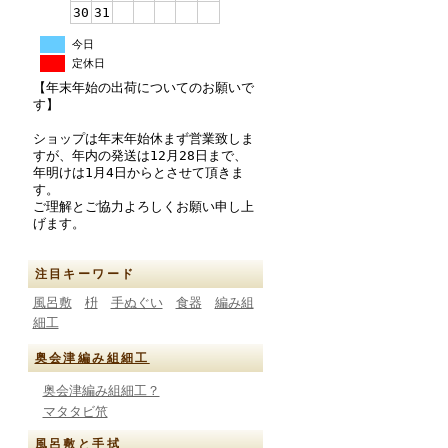
30
31
今日
定休日
【年末年始の出荷についてのお願いで
す】
ショップは年末年始休まず営業致しま
すが、年内の発送は12月28日まで、
年明けは1月4日からとさせて頂きま
す。
ご理解とご協力よろしくお願い申し上
げます。
注目キーワード
風呂敷
枡
手ぬぐい
食器
編み組
細工
奥会津編み組細工
奥会津編み組細工？
マタタビ笊
風呂敷と手拭